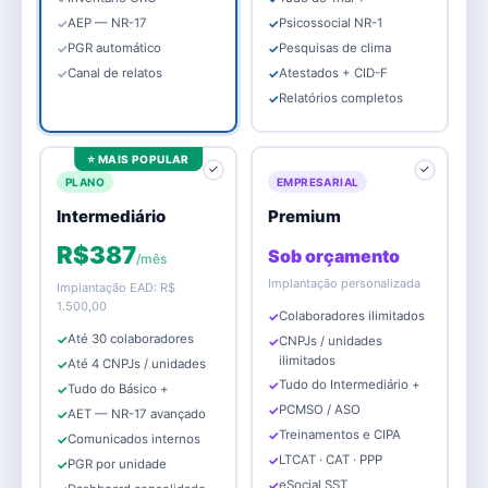
AEP — NR-17
Psicossocial NR-1
PGR automático
Pesquisas de clima
Canal de relatos
Atestados + CID-F
Relatórios completos
⭐ MAIS POPULAR
✓
✓
PLANO
EMPRESARIAL
Intermediário
Premium
R$387
Sob orçamento
/mês
Implantação personalizada
Implantação EAD: R$
1.500,00
Colaboradores ilimitados
Até 30 colaboradores
CNPJs / unidades
ilimitados
Até 4 CNPJs / unidades
Tudo do Intermediário +
Tudo do Básico +
PCMSO / ASO
AET — NR-17 avançado
Treinamentos e CIPA
Comunicados internos
LTCAT · CAT · PPP
PGR por unidade
eSocial SST