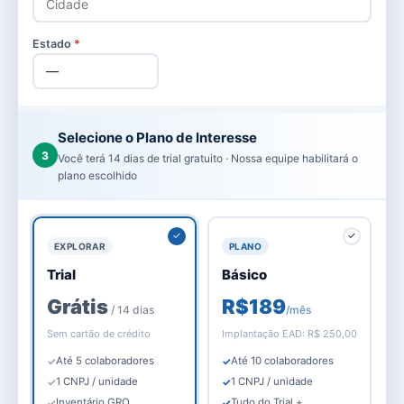
Estado
*
Selecione o Plano de Interesse
3
Você terá 14 dias de trial gratuito · Nossa equipe habilitará o
plano escolhido
✓
✓
EXPLORAR
PLANO
Trial
Básico
Grátis
R$189
/ 14 dias
/mês
Sem cartão de crédito
Implantação EAD: R$ 250,00
Até 5 colaboradores
Até 10 colaboradores
1 CNPJ / unidade
1 CNPJ / unidade
Inventário GRO
Tudo do Trial +